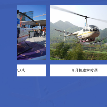
商业庆典
直升机农林喷洒