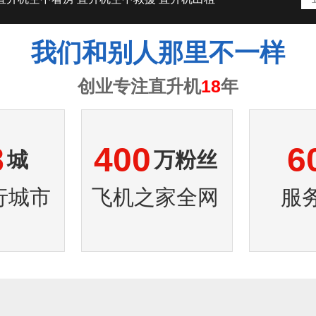
我们和别人那里不一样
创业专注直升机
18
年
8
400
6
城
万粉丝
行城市
飞机之家全网
服