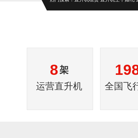
8
19
架
运营直升机
全国飞