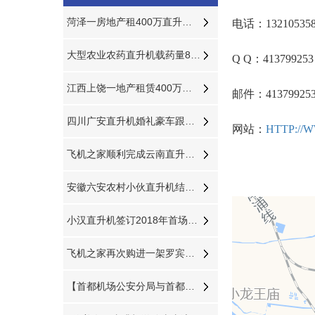
菏泽一房地产租400万直升机360度空中看房
电话：132105358
大型农业农药直升机载药量800公斤每天农林喷洒达18万亩
Q Q：413799253
江西上饶一地产租赁400万直升机空中看房
邮件：41379925
四川广安直升机婚礼豪车跟随迎亲
网站：
HTTP://
飞机之家顺利完成云南直升机航测作业
安徽六安农村小伙直升机结婚娶新娘
小汉直升机签订2018年首场直升机婚礼合同将在过年期间举行
飞机之家再次购进一架罗宾逊R44直升机
【首都机场公安分局与首都机场海关的公务员那个待遇好,差在哪】