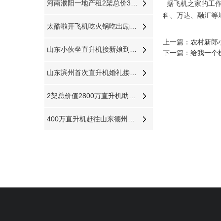
河南濮阳一地产租2架总价3000万直升机空中看房
据飞机之家的工作
科、万达、融汇等
太酷啦开飞机吃火锅吃出励志的味道
上一篇：
农村新郎
山东小伙坐直升机接新娘到济南农村老家
下一篇：
给我一个
山东滨州首次直升机婚礼接新娘到淄博中式直升机婚礼亮相
2架总价值2800万直升机助力马拉松比赛
400万直升机赶往山东德州防治美国白蛾