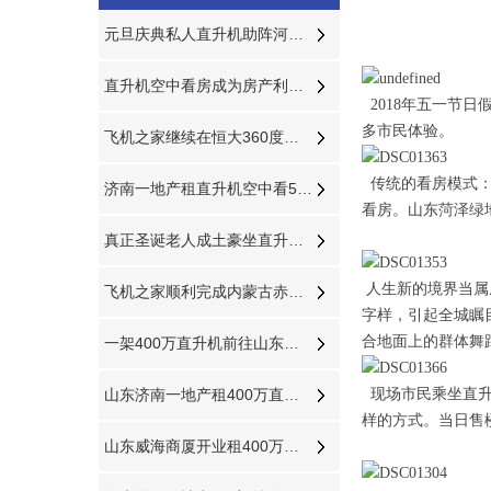
元旦庆典私人直升机助阵河北邢台一珠宝商家
直升机空中看房成为房产利器视频播放量近千万
2018年五一节
多市民体验。
飞机之家继续在恒大360度空中看房
传统的看房模式：
济南一地产租直升机空中看500万别墅
看房。山东菏泽绿
真正圣诞老人成土豪坐直升机送钻戒和空中婚礼
人生新的境界当属
飞机之家顺利完成内蒙古赤峰河北承德航空测绘
字样，引起全城瞩
合地面上的群体舞
一架400万直升机前往山东济宁展开美国白蛾防治
山东济南一地产租400万直升机空中看泉城
现场市民乘坐直升
样的方式。当日售
山东威海商厦开业租400万直升机庆典舞狮子锣鼓喧天“年味”十足