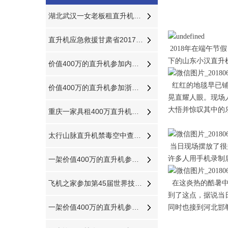
湖北武汉一女老板租直升机开业
直升机应急救援甘肃省2017年公路交通地震应急开启
2018年在端午
下的山东小汉直升
价值400万的直升机参加内蒙古呼伦贝尔静展活动
红红的地毯早已铺
价值400万的直升机参加浙江衢州静展活动
晃直耀人眼。现场
大悟并惊叹其中的
重庆一家具租400万直升机飞行
太行山脉直升机禁毒空中查罂粟成新手段
当日现场摆放了很
许多人用手机录制
一架价值400万的直升机参加陕西汉中直升机空中巡查活动
飞机之家参加第45届世界技能奥林匹克选拔赛
在这炎热的酷暑中
到了这点，据说当
一架价值400万的直升机参加湖南岳阳电力巡线活动
同时也接到河北
邯