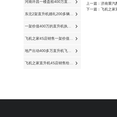
河南许昌一楼盘租400万直升机360度空中看房
上一篇：
济南重汽
下一篇：
飞机之家
东北2架直升机婚礼200多辆豪车助阵直升机接亲成时尚
一架价值400万的直升机执行河南商丘林业飞防
飞机之家4S店销售一架价值400万直升机
地产出动400多万直升机飞跃济南千佛山大明湖
飞机之家直升机4S店销售给福建泉州一学校一架直升机