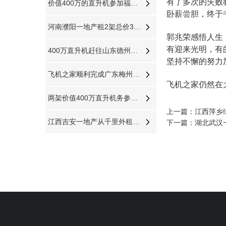
有了多次的失败
价值400万的直升机参加福建龙岩楼盘空中看房活动
卧薪尝胆，终于
河南濮阳一地产租2架总价3000万直升机空中看房
郭兆荣感悟人生
有迎来光明，有
400万直升机赶往山东德州防治美国白蛾
坚持不懈的努力
飞机之家顺利完成广东梅州空中巡查飞行务
飞机之家仍然在
两架价值400万直升机务参加大连静态展览
上一篇：
江西萍乡
江西吉安一地产从千里外租赁400万直升机空中撒玫瑰雨
下一篇：
湖北武汉