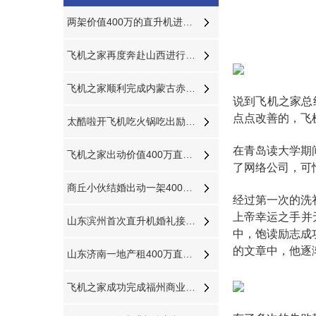
两架价值400万的直升机进行飞蛾病虫防治
飞机之家再度奔赴山西进行禁毒活动
飞机之家顺利完成内蒙古赤峰河北承德航空测绘
说到飞机之家总
点点改善的，飞
太酷啦开飞机吃火锅吃出励志的味道
在青岛读大学期
飞机之家出动价值400万直升机参加济南静展
了网络公司，可
商丘小伙结婚出动一架400万直升机助阵
经过第一次的洗
上帝幸运之手并
山东滨州首次直升机婚礼接新娘到淄博中式直升机婚礼亮相
中，饱读励志成
的文章中，他逐
山东济南一地产租400万直升机空中看泉城
飞机之家成功完成福州商业飞行活动