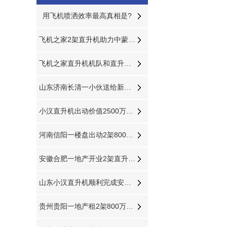
用飞机喷洒效率最高真相是?
飞机之家2架直升机助力中蒙俄经贸合作
飞机之家直升机机队和直升机作业运输车辆
山东济南长清一小伙送给新娘浪漫空中婚礼
小汉直升机出动价值2500万飞机完成2次马拉松直升机航拍直播
河南信阳一楼盘出动2架800万直升机空中看房
安徽合肥一地产开业2架直升机豪车助阵
山东小汉直升机顺利完成安徽宣城直升机航测作业
贵州贵阳一地产租2架800万直升机空中看房