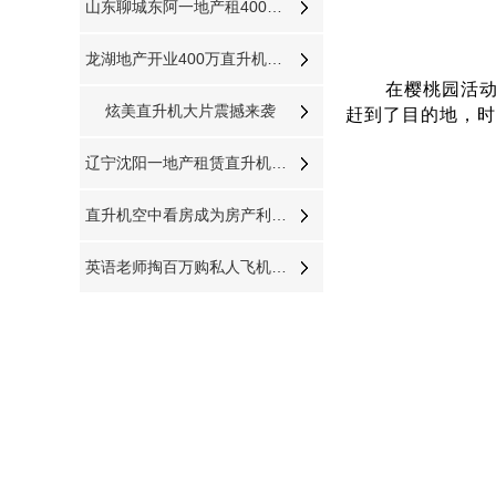
山东聊城东阿一地产租400万直升机看房
龙湖地产开业400万直升机飞跃济南东CBD
在樱桃园活
炫美直升机大片震撼来袭
赶到了目的地，时
辽宁沈阳一地产租赁直升机开业庆典
直升机空中看房成为房产利器视频播放量近千万
英语老师掏百万购私人飞机与飞机之家开展直升机租赁业务