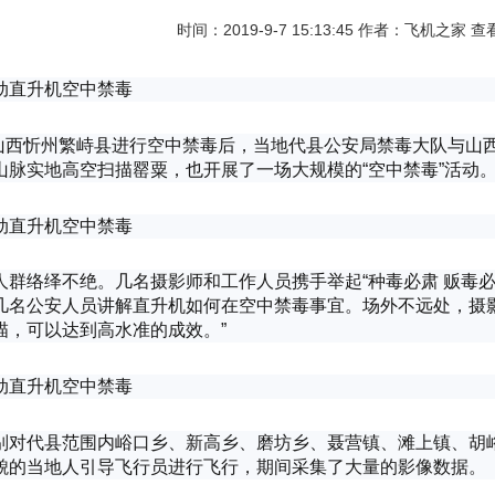
时间：2019-9-7 15:13:45 作者：飞机之家 
，继山西忻州繁峙县进行空中禁毒后，当地代县公安局禁毒大队与
山脉实地高空扫描罂粟，也开展了一场大规模的“空中禁毒”活动
人群络绎不绝。几名摄影师和工作人员携手举起“种毒必肃 贩毒
几名公安人员讲解直升机如何在空中禁毒事宜。场外不远处，摄
描，可以达到高水准的成效。”
别对代县范围内峪口乡、新高乡、磨坊乡、聂营镇、滩上镇、胡
貌的当地人引导飞行员进行飞行，期间采集了大量的影像数据。