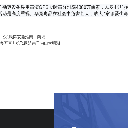
勘察设备采用高清GPS实时高分辨率4380万像素，以及4K航
活动是高度重视。毕竟毒品在社会中危害甚大，请大 “家珍爱生命
升飞机助阵安徽淮南一商场
0多万直升机飞跃济南千佛山大明湖