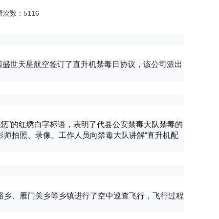
查看次数：5116
山西盛世天星航空签订了直升机禁毒日协议，该公司派出
。
必惩”的红绣白字标语，表明了代县公安禁毒大队禁毒的
影师拍照、录像。工作人员向禁毒大队讲解“直升机配
峪乡、雁门关乡等乡镇进行了空中巡查飞行，飞行过程