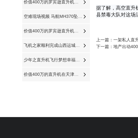
价值400万的罗宾逊直升机在东营海上进行飞行体验
据了解，高空直升机
县禁毒大队对这场
空难现场视频 马航MH370坠毁的原因 马航空难黑匣子录音
价值400万的罗宾逊直升机在泰安开展静态展示
上一篇：
一架私人直
飞机之家顺利完成山西运城航空测绘
下一篇：
地产出动40
少年之直升机飞行梦想幸福源于此时
价值400万的直升机在天津进行静态展览活动