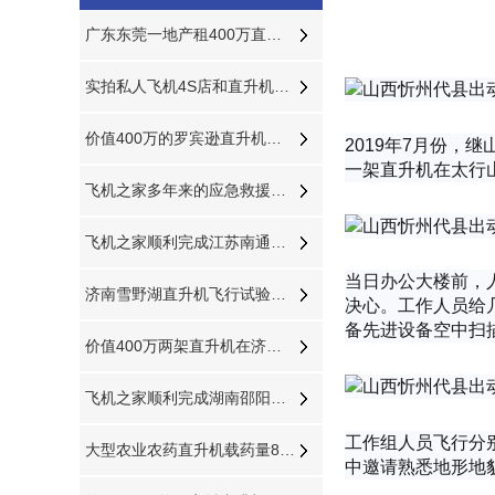
广东东莞一地产租400万直升机空中看房
实拍私人飞机4S店和直升机租赁展厅
价值400万的罗宾逊直升机在泰安参加商业庆典
2019年7月份
一架直升机在太行
飞机之家多年来的应急救援将再次大放异彩
飞机之家顺利完成江苏南通航空测绘
当日办公大楼前，
济南雪野湖直升机飞行试验正式开始
决心。工作人员给
备先进设备空中扫
价值400万两架直升机在济南开展空中广告飞行
飞机之家顺利完成湖南邵阳航空测绘
工作组人员飞行分
大型农业农药直升机载药量800公斤每天农林喷洒达18万亩
中邀请熟悉地形地