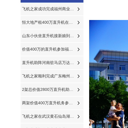
飞机之家成功完成福州商业飞行活动
恒大地产租400万直升机在山东莱芜360度空中看房
山东小伙坐直升机接新娘到济南农村老家
价值400万的直升机参加福建龙岩楼盘空中看房活动
直升机助阵河南驻马店万达广场MLE婚戒开业现场人山人海
飞机之家顺利完成广东梅州空中巡查飞行务
2架总价值2800万直升机助力马拉松比赛
两架价值400万直升机务参加大连静态展览
飞机之家在武汉黄石仙岛湖执行飞行任务