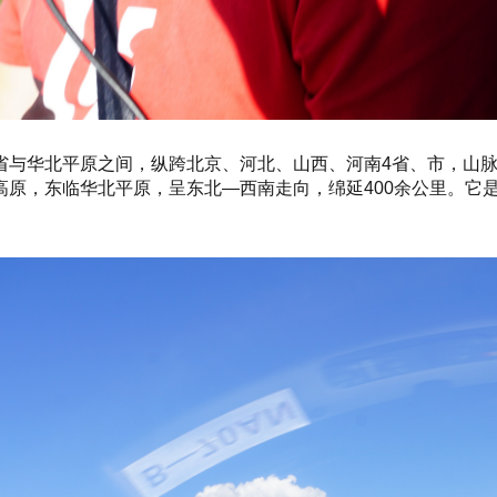
省与华北平原之间，纵跨北京、河北、山西、河南4省、市，山
高原，东临华北平原，呈东北—西南走向，绵延400余公里。它