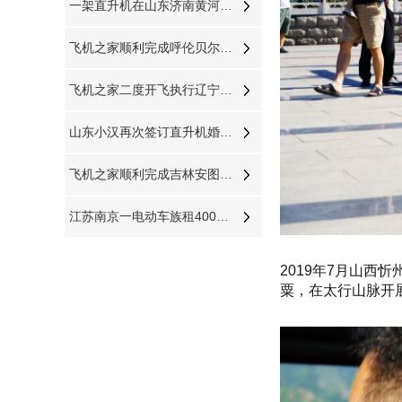
一架直升机在山东济南黄河沿岸附近开展农林喷洒
飞机之家顺利完成呼伦贝尔直升机航测作业
飞机之家二度开飞执行辽宁本溪大雅河巡查任务
山东小汉再次签订直升机婚礼成为全国空中婚礼接亲最多企业之一
飞机之家顺利完成吉林安图县巡查任务
江苏南京一电动车族租400万直升机助阵
2019年7月山
粟，在太行山脉开