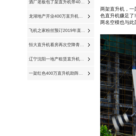
酒厂老板包了架直升机带400多名员工空中游览西柏坡
两架直升机，一
色直升机赚足了
龙湖地产开业400万直升机飞跃济南东CBD
两名空模也与此
飞机之家粉丝预订2019年直升机婚礼
恒大直升机看房再次空降青岛360度空中看楼盘
辽宁沈阳一地产租赁直升机开业庆典
一架红色400万直升机助阵江苏镇江商场