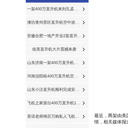
一架400万直升机来到孔孟之乡曲阜航空科普
潍坊青州景区直升机空中游览现场人山人海
安徽合肥一地产开业2架直升机豪车助阵
炫美直升机大片震撼来袭
山东济南一架400万直升机打药防治春尺蠖
河南信阳租400万直升机空中看房短视频600万播放
山东小汉直升机顺利完成安徽宣城直升机航测作业
飞机之家派出400万直升机18天完成云南昆明直升机航测
最近，两架由美
英语老师掏百万购私人飞机与飞机之家开展直升机租赁业务
情，相关媒体报