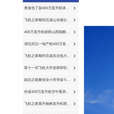
奥迪包了架400万直升机体验空中飞行
飞机之家顺利完成山东烟台直升机航测
400万直升机助阵山西陈醋文化节
湖北武汉一地产租400万直升机空中看房
飞机之家顺利完成东北电力巡线近100小时作业
双十一买飞机大学老师辞职创业掏300万网上订购直升机
励志正能量创业小哥哥奋斗从负债170万到8架直升机
价值400万直升机空中看房亮相吉林通化一楼盘
飞机之家展开杨树直升机喷洒防治杨小舟蛾