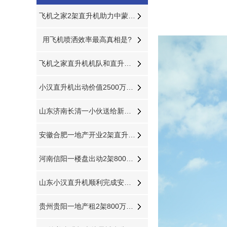
飞机之家2架直升机助力中蒙俄经贸合作
用飞机喷洒效率最高真相是?
飞机之家直升机机队和直升机作业运输车辆
小汉直升机出动价值2500万飞机完成2次马拉松直升机航拍直播
山东济南长清一小伙送给新娘浪漫空中婚礼
安徽合肥一地产开业2架直升机豪车助阵
河南信阳一楼盘出动2架800万直升机空中看房
山东小汉直升机顺利完成安徽宣城直升机航测作业
贵州贵阳一地产租2架800万直升机空中看房