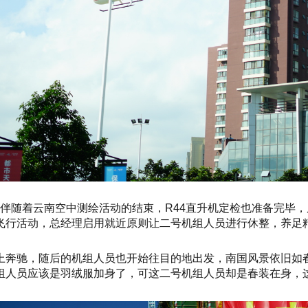
0号，伴随着云南空中测绘活动的结束，R44直升机定检也准备完
飞行活动，总经理启用就近原则让二号机组人员进行休整，养足
上奔驰，随后的机组人员也开始往目的地出发，南国风景依旧如
组人员应该是羽绒服加身了，可这二号机组人员却是春装在身，