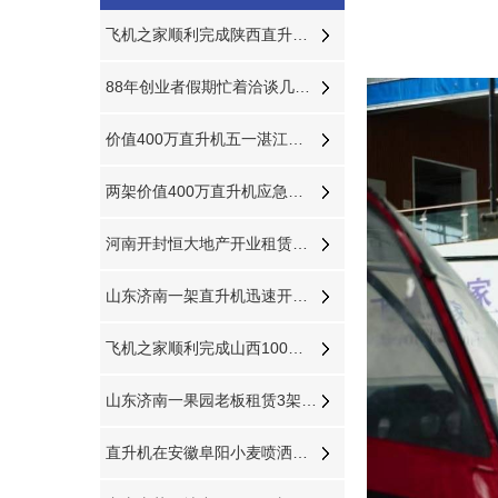
飞机之家顺利完成陕西直升机航测作业
88年创业者假期忙着洽谈几百万直升机生意
价值400万直升机五一湛江十天空中看花海
两架价值400万直升机应急飞防20万亩小麦赤霉病
河南开封恒大地产开业租赁两架直升机空中看房
山东济南一架直升机迅速开展消灭春尺蠖行动
飞机之家顺利完成山西100多小时直升机测绘
山东济南一果园老板租赁3架直升机开业庆典
直升机在安徽阜阳小麦喷洒作业防治赤霉病