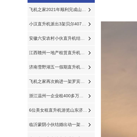
飞机之家2021年顺利完成山东空中测绘作业
小汉直升机派出3架贝尔407分别在三个城市执行直升机医疗救援
安徽六安农村小伙直升机结婚娶新娘
江西赣州一地产租赁直升机带购房者空中看房
济南雪野湖五一假期直升机体验游玩首选
飞机之家再次购进一架罗宾逊R44直升机
浙江温州一企业租400多万直升机开业
6位美女租直升机游览山东济南雪野湖
临沂蒙阴小伙结婚出动一架直升机66辆车