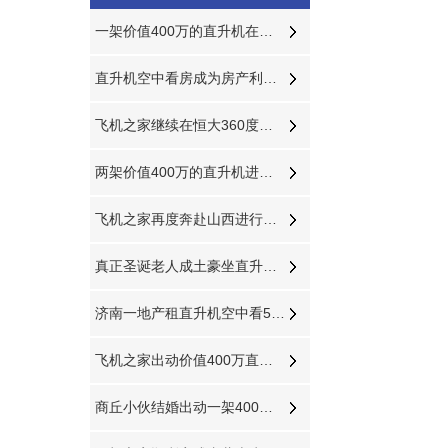
一架价值400万的直升机在德州进行飞蛾病虫防治
直升机空中看房成为房产利器视频播放量近千万
飞机之家继续在恒大360度空中看房
两架价值400万的直升机进行飞蛾病虫防治
飞机之家再度奔赴山西进行禁毒活动
真正圣诞老人成土豪坐直升机送钻戒和空中婚礼
济南一地产租直升机空中看500万别墅
飞机之家出动价值400万直升机参加济南静展
商丘小伙结婚出动一架400万直升机助阵