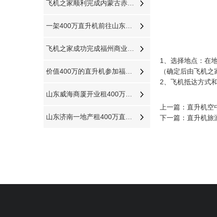
飞机之家顺利完成内蒙古赤峰河北承德航空测绘
一架400万直升机前往山东济宁展开美国白蛾防治
飞机之家成功完成福州商业飞行活动
1、选择地点：在
价值400万的直升机参加福建龙岩楼盘空中看房活动
（确定后由飞机之
2、飞机抵达方式
山东威海商厦开业租400万直升机庆典舞狮子锣鼓喧天“年味”十足
上一篇：
直升机空
山东济南一地产租400万直升机空中看泉城
下一篇：
直升机旅